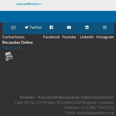
Leer publicación »
Twitter
Contactenos
Facebook
Youtube
Linkedin
Instagram
Recaudos Online
Pague aquí
Analdex - Asociación Nacional de Comercio Exterior
Calle 40 No. 13-09 piso 10 Edificio UGI Bogotá-Colombia
Teléfono: (57) 601 794 2122
Email: analdex@analdex.org