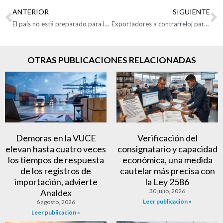
ANTERIOR
SIGUIENTE
El país no está preparado para la declaración anticipada obligatoria
Exportadores a contrarreloj para cumplir exigencias de la Unión Europea
OTRAS PUBLICACIONES RELACIONADAS
Demoras en la VUCE
Verificación del
elevan hasta cuatro veces
consignatario y capacidad
los tiempos de respuesta
económica, una medida
de los registros de
cautelar más precisa con
importación, advierte
la Ley 2586
Analdex
30 julio, 2026
Leer publicación »
6 agosto, 2026
Leer publicación »