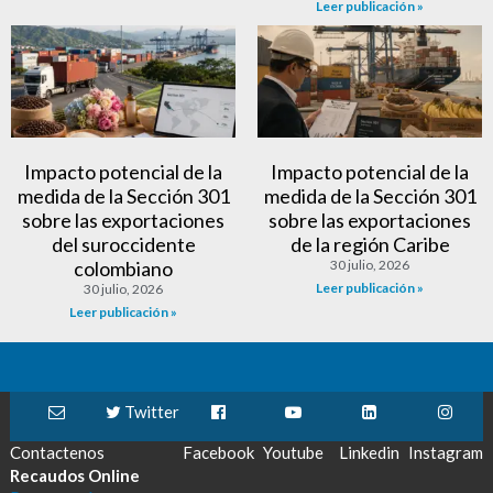
Leer publicación »
Impacto potencial de la
Impacto potencial de la
medida de la Sección 301
medida de la Sección 301
sobre las exportaciones
sobre las exportaciones
del suroccidente
de la región Caribe
colombiano
30 julio, 2026
Leer publicación »
30 julio, 2026
Leer publicación »
Twitter
Contactenos
Facebook
Youtube
Linkedin
Instagram
Recaudos Online