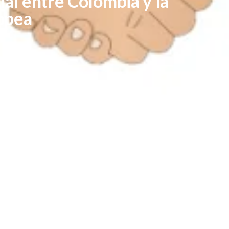
al entre Colombia y la
opea