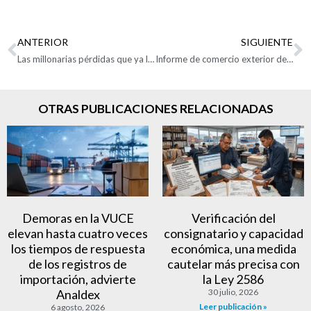
ANTERIOR
SIGUIENTE
Las millonarias pérdidas que ya le dejan a Colombia el cierre de la vía Panamericana
Informe de comercio exterior de Zonas Francas noviembre de 2022
OTRAS PUBLICACIONES RELACIONADAS
Demoras en la VUCE
Verificación del
elevan hasta cuatro veces
consignatario y capacidad
los tiempos de respuesta
económica, una medida
de los registros de
cautelar más precisa con
importación, advierte
la Ley 2586
Analdex
30 julio, 2026
Leer publicación »
6 agosto, 2026