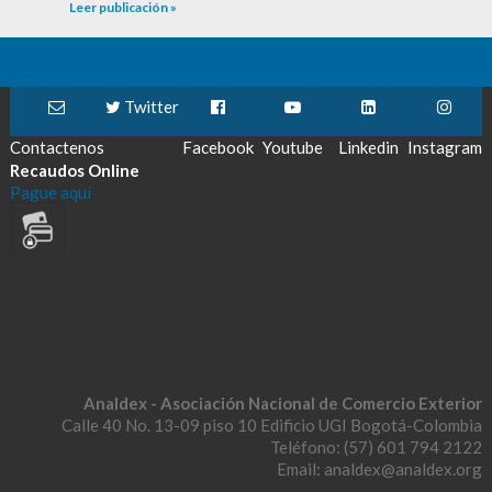
Leer publicación »
Twitter
Contactenos
Facebook
Youtube
Linkedin
Instagram
Recaudos Online
Pague aquí
Analdex - Asociación Nacional de Comercio Exterior
Calle 40 No. 13-09 piso 10 Edificio UGI Bogotá-Colombia
Teléfono: (57) 601 794 2122
Email: analdex@analdex.org