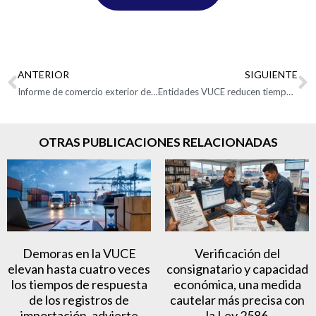
ANTERIOR
SIGUIENTE
Informe de comercio exterior de Zonas Francas enero a julio del 2021
Entidades VUCE reducen tiempos de respuesta a solicitudes por importaciones
OTRAS PUBLICACIONES RELACIONADAS
Demoras en la VUCE
Verificación del
elevan hasta cuatro veces
consignatario y capacidad
los tiempos de respuesta
económica, una medida
de los registros de
cautelar más precisa con
importación, advierte
la Ley 2586