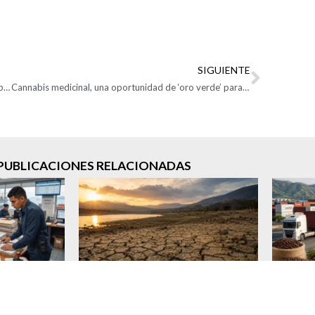
SIGUIENTE
Crisis en Colombia: colapso en Buenaventura genera importantes sobrecostos al comercio exterior
Cannabis medicinal, una oportunidad de ‘oro verde’ para Colombia
PUBLICACIONES RELACIONADAS
signatario y
Análisis del posible desarrollo del
Impact
ica, una
fenómeno de El Niño 2026-
de l