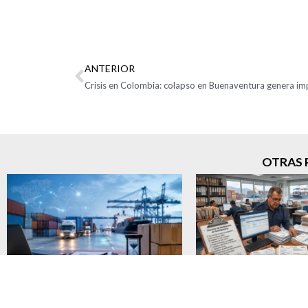
ANTERIOR
OTRAS 
Demoras en la VUCE elevan
Verificación del con
hasta cuatro veces los tiempos
capacidad económ