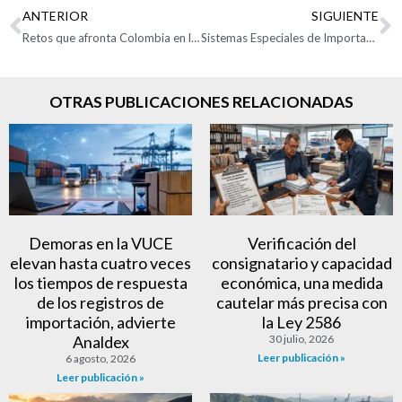
ANTERIOR
SIGUIENTE
Retos que afronta Colombia en la región y expectativas de comercio exterior 2021: Javier Díaz Molina
Sistemas Especiales de Importación – Exportación un reto de competitividad del comercio exterior
OTRAS PUBLICACIONES RELACIONADAS
Demoras en la VUCE
Verificación del
elevan hasta cuatro veces
consignatario y capacidad
los tiempos de respuesta
económica, una medida
de los registros de
cautelar más precisa con
importación, advierte
la Ley 2586
Analdex
30 julio, 2026
Leer publicación »
6 agosto, 2026
Leer publicación »